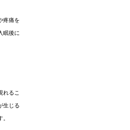
や疼痛を
入眠後に
現れるこ
が生じる
す。