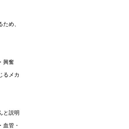
るため、
・興奮
じるメカ
んと説明
・血管・