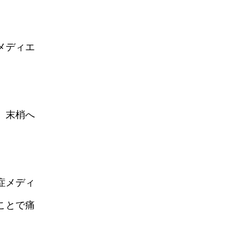
メディエ
、末梢へ
症メディ
ことで痛