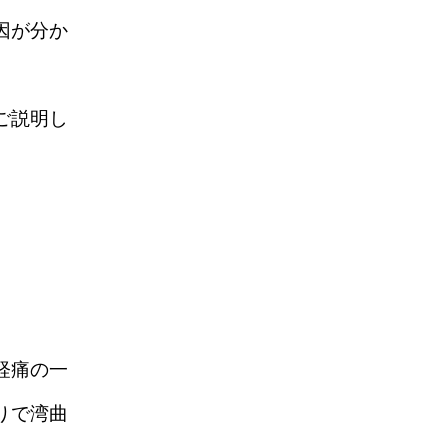
因が分か
ご説明し
経痛の一
りで湾曲