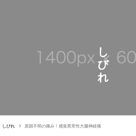
し
び
れ
しびれ
原因不明の痛み！感覚異常性大腿神経痛