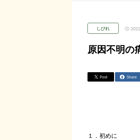
しびれ
2022
原因不明の
Post
Share
１．初めに