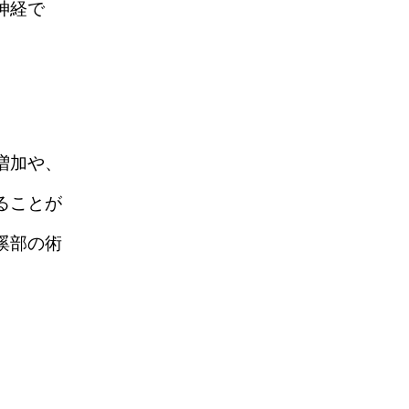
神経で
増加や、
ることが
蹊部の術