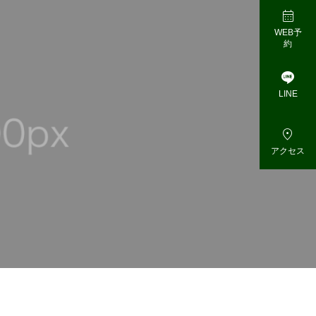

WEB予
約

LINE

アクセス