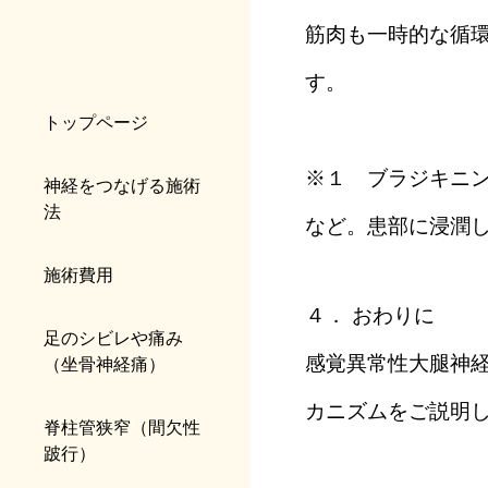
筋肉も一時的な循
す。
トップページ
※１ ブラジキニ
神経をつなげる施術
法
など。患部に浸潤
施術費用
４． おわりに
足のシビレや痛み
感覚異常性大腿神
（坐骨神経痛）
カニズムをご説明
脊柱管狭窄（間欠性
跛行）