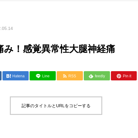
.05.14
痛み！感覚異常性大腿神経痛
Hatena
Line
RSS
feedly
Pin it
記事のタイトルとURLをコピーする