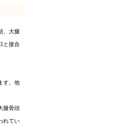
頭、大腿
臼と接合
ます。他
大腿骨頭
われてい