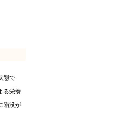
状態で
よる栄養
に陥没が