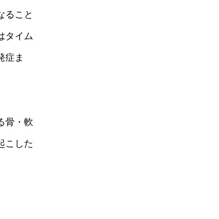
なること
はタイム
発症ま
る骨・軟
起こした