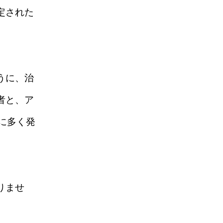
定された
うに、治
者と、ア
に多く発
りませ