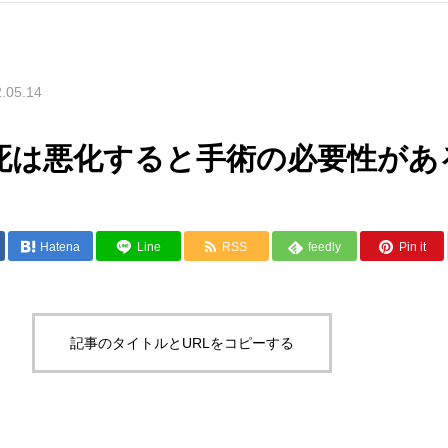
.05.14
死は悪化すると手術の必要性があ
Hatena
Line
RSS
feedly
Pin it
記事のタイトルとURLをコピーする