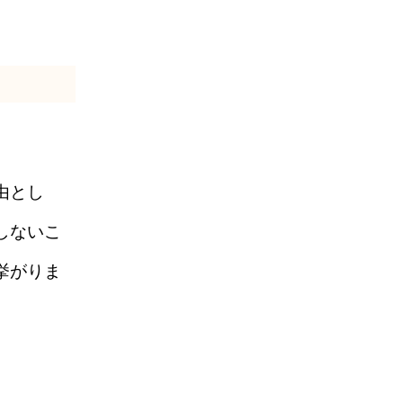
由とし
しないこ
挙がりま