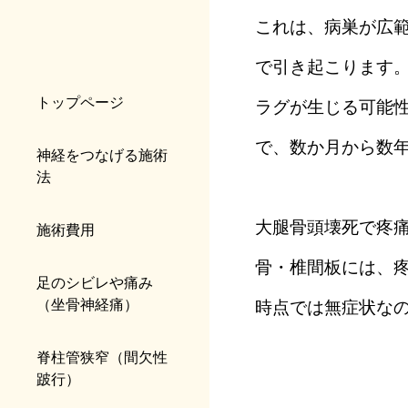
これは、病巣が広
で引き起こります
トップページ
ラグが生じる可能
で、数か月から数
神経をつなげる施術
法
大腿骨頭壊死で疼
施術費用
骨・椎間板には、
足のシビレや痛み
（坐骨神経痛）
時点では無症状な
脊柱管狭窄（間欠性
跛行）