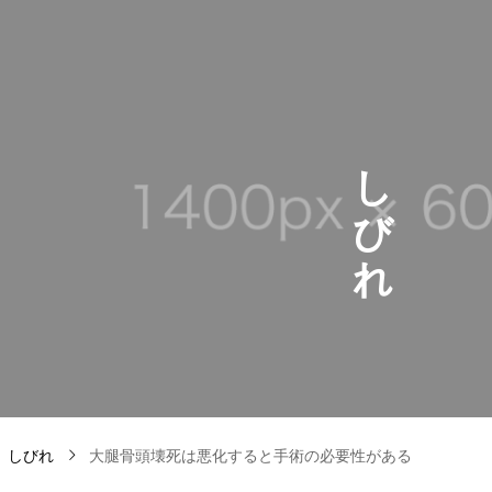
し
び
れ
しびれ
大腿骨頭壊死は悪化すると手術の必要性がある