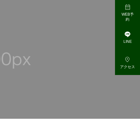

WEB予
約

LINE

アクセス